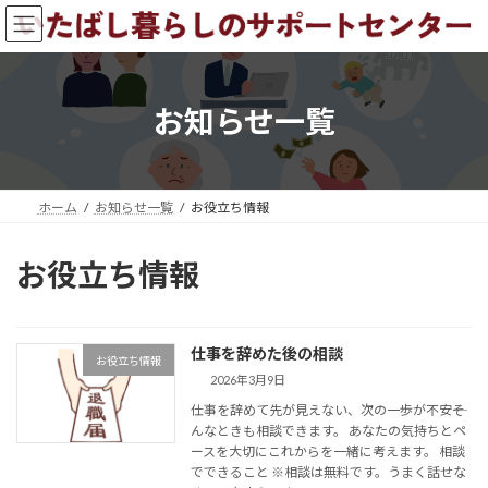
コ
ナ
ン
ビ
テ
ゲ
ン
ー
ツ
シ
お知らせ一覧
へ
ョ
ス
ン
キ
に
ッ
移
プ
動
ホーム
お知らせ一覧
お役立ち情報
お役立ち情報
仕事を辞めた後の相談
お役立ち情報
2026年3月9日
仕事を辞めて先が見えない、次の一歩が不安――そ
んなときも相談できます。 あなたの気持ちとペ
ースを大切にこれからを一緒に考えます。 相談
でできること ※相談は無料です。うまく話せな